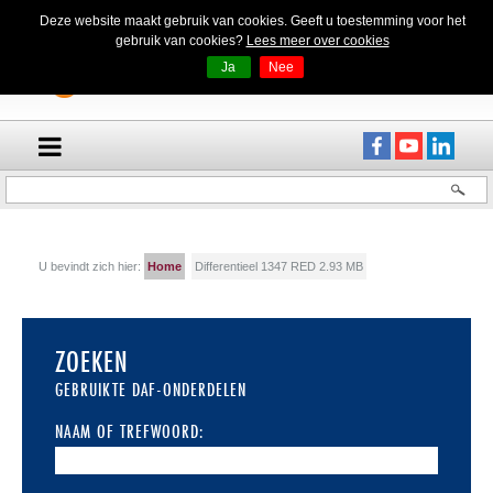
Deze website maakt gebruik van cookies. Geeft u toestemming voor het
gebruik van cookies?
Lees meer over cookies
Ja
Nee
U bevindt zich hier:
Home
Differentieel 1347 RED 2.93 MB
ZOEKEN
GEBRUIKTE DAF-ONDERDELEN
NAAM OF TREFWOORD: